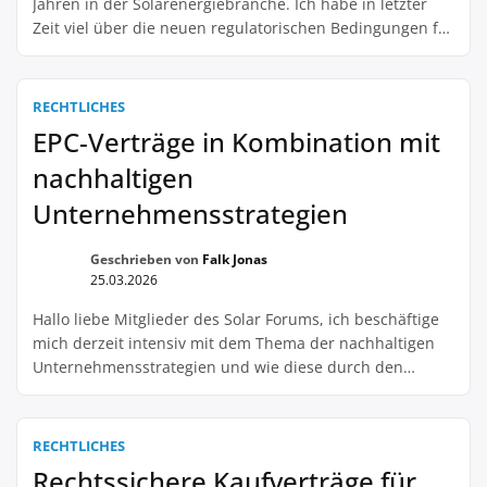
Jahren in der Solarenergiebranche. Ich habe in letzter
Zeit viel über die neuen regulatorischen Bedingungen für
Solarparks gehört und frage mich, wie das unsere
Planungen beeinflussen wird. Vor allem die Tatsache,
dass wir jetzt ohne Volleinspeisung planen müssen,
RECHTLICHES
macht mir etwas Kopfzerbrechen. Wie sollen wir […]
EPC-Verträge in Kombination mit
nachhaltigen
Unternehmensstrategien
Geschrieben von
Falk Jonas
25.03.2026
Hallo liebe Mitglieder des Solar Forums, ich beschäftige
mich derzeit intensiv mit dem Thema der nachhaltigen
Unternehmensstrategien und wie diese durch den
Einsatz von großen Solarprojekten vorangetrieben
werden können. Dabei bin ich auf den Begriff „EPC-
Verträge“ gestoßen und frage mich, inwieweit diese bei
RECHTLICHES
der Umsetzung solcher Projekte eine Rolle spielen. Könnt
Rechtssichere Kaufverträge für
ihr mir mehr über […]