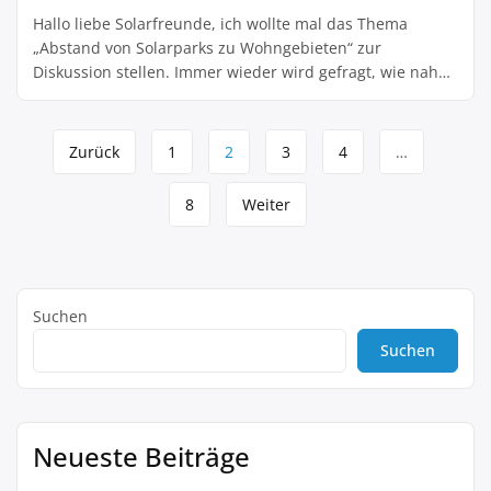
Hallo liebe Solarfreunde, ich wollte mal das Thema
„Abstand von Solarparks zu Wohngebieten“ zur
Diskussion stellen. Immer wieder wird gefragt, wie nah
man eigentlich an Wohnhäusern bauen darf und welche
Faktoren dabei eine Rolle spielen. Grundsätzlich hängt
Seitennavigation
der Abstand von verschiedenen Punkten ab:
Zurück
1
2
3
4
…
Lärmemissionen bei Wechselrichtern, Blendung durch
die Module, mögliche Schattenwirkung und auch
8
Weiter
Sichtschutz-Aspekte. […]
Suchen
Suchen
Neueste Beiträge