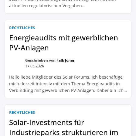
aktuellen regulatorischen Vorgaben
auseinanderzusetzen. Besonders im Hinblick auf die
steigenden Anforderungen im Bereich der ESG-Kriterien
(Environmental, Social, Governance) wird es immer
RECHTLICHES
wichtiger, diese in Solarprojekten zu erfüllen. ESG-
Energieaudits mit gewerblichen
Kriterien sind mittlerweile ein essenzieller Bestandteil
PV-Anlagen
von Nachhaltigkeitsstrategien und werden von immer
mehr Investoren und […]
Geschrieben von
Falk Jonas
17.05.2026
Hallo liebe Mitglieder des Solar Forums, ich beschäftige
mich derzeit intensiv mit dem Thema Energieaudits in
Verbindung mit gewerblichen PV-Anlagen. Dabei bin ich
auf ein Beispiel gestoßen. Es geht um ein Unternehmen,
das eine gewerbliche PV-Anlage betreibt und aufgrund
einer Gesetzesänderung ein Energieaudit durchführen
RECHTLICHES
muss. Dabei sollen die Energieeffizienz und
Solar-Investments für
Einsparpotenziale der Anlage überprüft werden. […]
Industrieparks strukturieren im