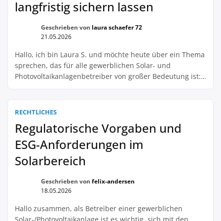
langfristig sichern lassen
Geschrieben von
laura schaefer 72
21.05.2026
Hallo, ich bin Laura S. und möchte heute über ein Thema
sprechen, das für alle gewerblichen Solar- und
Photovoltaikanlagenbetreiber von großer Bedeutung ist:
Flächensicherung für PV-Projekte unter
Investitionsgesichtspunkten. Als Betreiber einer
Solaranlage ist es unerlässlich, langfristig zu denken und
RECHTLICHES
die eigenen Investitionen zu schützen. Oftmals werden
Regulatorische Vorgaben und
PV-Projekte auf ungesicherten Flächen realisiert, was
ESG-Anforderungen im
langfristig zu Problemen […]
Solarbereich
Geschrieben von
felix-andersen
18.05.2026
Hallo zusammen, als Betreiber einer gewerblichen
Solar-/Photovoltaikanlage ist es wichtig, sich mit den