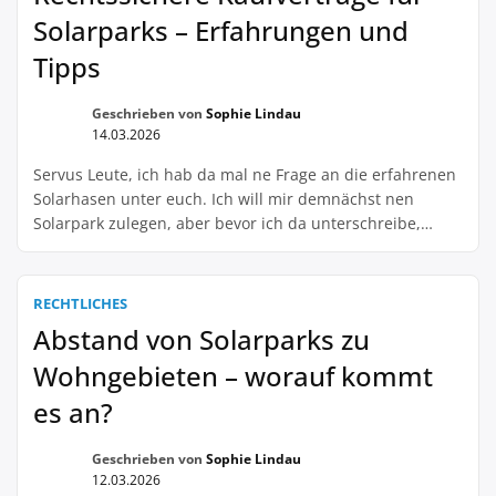
Solarparks – Erfahrungen und
Tipps
Geschrieben von
Sophie Lindau
14.03.2026
Servus Leute, ich hab da mal ne Frage an die erfahrenen
Solarhasen unter euch. Ich will mir demnächst nen
Solarpark zulegen, aber bevor ich da unterschreibe,
wollte ich mal nachfragen, ob jemand schon Erfahrung
mit Gewährleistungsklauseln im Solarpark-Kaufvertrag
hat. Ich mein, klar, die Garantie muss ja irgendwie
RECHTLICHES
abgesichert sein, aber wie sieht das in der […]
Abstand von Solarparks zu
Wohngebieten – worauf kommt
es an?
Geschrieben von
Sophie Lindau
12.03.2026