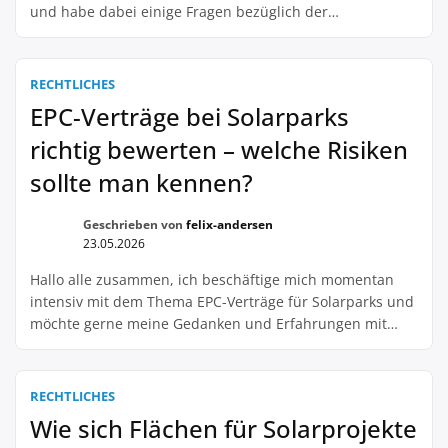
und habe dabei einige Fragen bezüglich der
Gewährleistungsklauseln. Ich würde mich freuen, wenn
jemand mit Erfahrung in diesem Bereich mir
weiterhelfen könnte. Zunächst einmal würde mich
RECHTLICHES
interessieren, welche allgemeinen
EPC-Verträge bei Solarparks
Gewährleistungsfristen üblicherweise in solchen
richtig bewerten – welche Risiken
Verträgen festgehalten werden. Gibt es hierbei […]
sollte man kennen?
Geschrieben von
felix-andersen
23.05.2026
Hallo alle zusammen, ich beschäftige mich momentan
intensiv mit dem Thema EPC-Verträge für Solarparks und
möchte gerne meine Gedanken und Erfahrungen mit
euch teilen. Dabei geht es vor allem um die Bewertung
dieser Verträge unter einer Risikobetrachtung. Zunächst
einmal, für alle die sich fragen, was ein EPC-Vertrag
RECHTLICHES
überhaupt ist: EPC steht für Engineering, Procurement
Wie sich Flächen für Solarprojekte
und […]