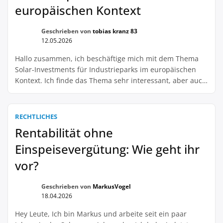
europäischen Kontext
Geschrieben von
tobias kranz 83
12.05.2026
Hallo zusammen, ich beschäftige mich mit dem Thema
Solar-Investments für Industrieparks im europäischen
Kontext. Ich finde das Thema sehr interessant, aber auch
sehr komplex. Kann mir jemand mehr dazu erklären oder
hat schon Erfahrungen damit gemacht? Wie sieht es zum
Beispiel mit den rechtlichen Rahmenbedingungen aus?
RECHTLICHES
Ich freue mich auf eure Antworten. Viele Grüße
Rentabilität ohne
Einspeisevergütung: Wie geht ihr
vor?
Geschrieben von
MarkusVogel
18.04.2026
Hey Leute, Ich bin Markus und arbeite seit ein paar