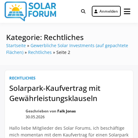
Zum
Inhalt
Anmelden
Deutschlandweit Nr. 1 Forum für
springen
Solar Forum
gewerbliche Solar Investments
Kategorie:
Rechtliches
Startseite
»
Gewerbliche Solar Investments (auf gepachtete
Flächen)
»
Rechtliches
»
Seite 2
RECHTLICHES
Solarpark-Kaufvertrag mit
Gewährleistungsklauseln
Geschrieben von
Falk Jonas
30.05.2026
Hallo liebe Mitglieder des Solar Forums, ich beschäftige
mich momentan mit dem Kaufvertrag für einen Solarpark