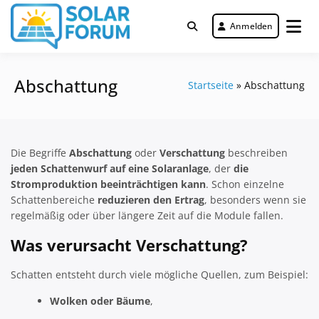
Zum
Inhalt
Anmelden
Deutschlandweit Nr. 1 Forum für
springen
Solar Forum
gewerbliche Solar Investments
Abschattung
Startseite
»
Abschattung
Die Begriffe
Abschattung
oder
Verschattung
beschreiben
jeden Schattenwurf auf eine Solaranlage
, der
die
Stromproduktion beeinträchtigen kann
. Schon einzelne
Schattenbereiche
reduzieren den Ertrag
, besonders wenn sie
regelmäßig oder über längere Zeit auf die Module fallen.
Was verursacht Verschattung?
Schatten entsteht durch viele mögliche Quellen, zum Beispiel:
Wolken oder Bäume
,