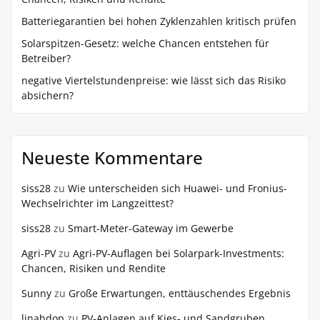
Batteriegarantien bei hohen Zyklenzahlen kritisch prüfen
Solarspitzen-Gesetz: welche Chancen entstehen für
Betreiber?
negative Viertelstundenpreise: wie lässt sich das Risiko
absichern?
Neueste Kommentare
siss28
zu
Wie unterscheiden sich Huawei- und Fronius-
Wechselrichter im Langzeittest?
siss28
zu
Smart-Meter-Gateway im Gewerbe
Agri-PV
zu
Agri-PV-Auflagen bei Solarpark-Investments:
Chancen, Risiken und Rendite
Sunny
zu
Große Erwartungen, enttäuschendes Ergebnis
linahdop
zu
PV‑Anlagen auf Kies- und Sandgruben