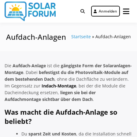
Zum
Inhalt
Anmelden
Deutschlandweit Nr. 1 Forum für
springen
Solar Forum
gewerbliche Solar Investments
Aufdach-Anlagen
Startseite
»
Aufdach-Anlagen
Die
Aufdach-Anlage
ist die
gängigste Form der Solaranlagen-
Montage
. Dabei
befestigst du die Photovoltaik-Module auf
dem bestehenden Dach
, ohne die Dachfläche zu verändern.
Im Gegensatz zur
Indach-Montage
, bei der die Module die
Dacheindeckung ersetzen,
liegen sie bei der
Aufdachmontage sichtbar über dem Dach
.
Was macht die Aufdach-Anlage so
beliebt?
Du
sparst Zeit und Kosten
, da die Installation schnell