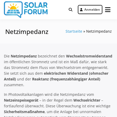
Zum
Inhalt
Anmelden
Deutschlandweit Nr. 1 Forum für
springen
Solar Forum
gewerbliche Solar Investments
Netzimpedanz
Startseite
»
Netzimpedanz
Die
Netzimpedanz
bezeichnet den
Wechselstromwiderstand
im öffentlichen Stromnetz und ist ein Maß dafür, wie stark
das Stromnetz dem Fluss von Wechselstrom entgegenwirkt.
Sie setzt sich aus dem
elektrischen Widerstand (ohmscher
Anteil)
und der
Reaktanz (frequenzabhängiger Anteil)
zusammen.
In Photovoltaikanlagen wird die Netzimpedanz vom
Netzeinspeisegerät
– in der Regel dem
Wechselrichter
–
fortlaufend überwacht. Diese Überwachung ist eine wichtige
Sicherheitsmaßnahme
, um die Anlage bei unnormalen