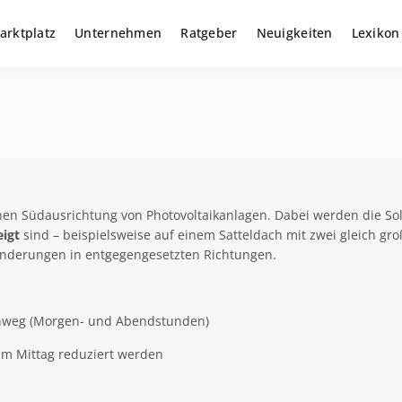
arktplatz
Unternehmen
Ratgeber
Neuigkeiten
Lexikon
r gewerbliche Solar Investments
m
schen Südausrichtung von Photovoltaikanlagen. Dabei werden die S
igt
sind – beispielsweise auf einem Satteldach mit zwei gleich gr
tänderungen in entgegengesetzten Richtungen.
nweg (Morgen- und Abendstunden)
 am Mittag reduziert werden