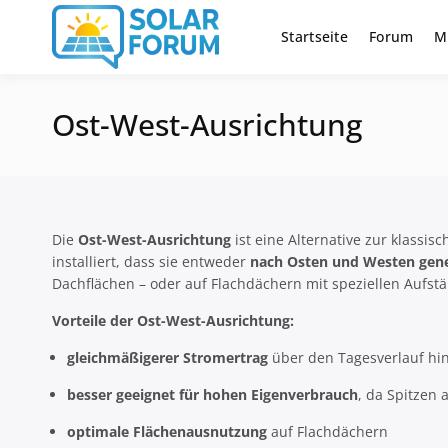
Zum
Inhalt
Startseite
Forum
M
Deutschlandweit Nr. 1 Forum fü
Solar Foru
springen
Ost-West-Ausrichtung
Die
Ost-West-Ausrichtung
ist eine Alternative zur klassi
installiert, dass sie entweder
nach Osten und Westen gene
Dachflächen – oder auf Flachdächern mit speziellen Aufs
Vorteile der Ost-West-Ausrichtung:
gleichmäßigerer Stromertrag
über den Tagesverlauf hi
besser geeignet für hohen Eigenverbrauch
, da Spitzen
optimale Flächenausnutzung
auf Flachdächern