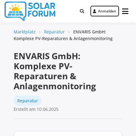
Zum
Inhalt
Anmelden
Deutschlandweit Nr. 1 Forum für
springen
Solar Forum
gewerbliche Solar Investments
Marktplatz
›
Reparatur
›
ENVARIS GmbH:
Komplexe PV-Reparaturen & Anlagenmonitoring
ENVARIS GmbH:
Komplexe PV-
Reparaturen &
Anlagenmonitoring
Reparatur
Erstellt am 10.06.2025