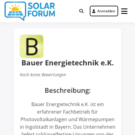
Zum
Inhalt
Anmelden
Deutschlandweit Nr. 1 Forum für
springen
Solar Forum
gewerbliche Solar Investments
Bauer Energietechnik e.K.
Noch keine Bewertungen
Beschreibung:
Bauer Energietechnik e.K. ist ein
erfahrener Fachbetrieb für
Photovoltaikanlagen und Wärmepumpen
in Ingolstadt in Bayern. Das Unternehmen
liefert schlüsselfertige Lösungen von der