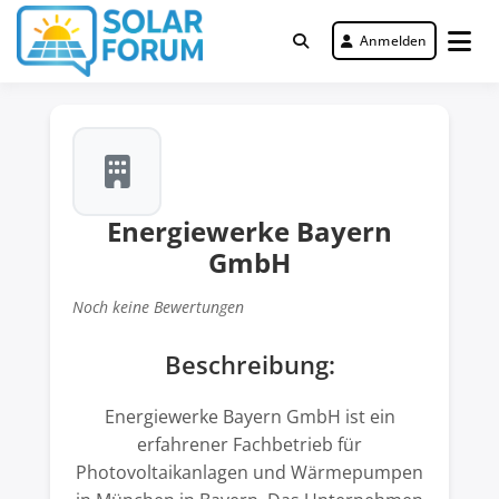
Zum
Inhalt
Anmelden
Deutschlandweit Nr. 1 Forum für
springen
Solar Forum
gewerbliche Solar Investments
Energiewerke Bayern
GmbH
Noch keine Bewertungen
Beschreibung:
Energiewerke Bayern GmbH ist ein
erfahrener Fachbetrieb für
Photovoltaikanlagen und Wärmepumpen