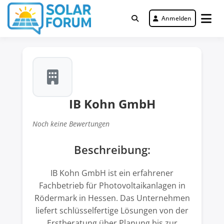
Zum
Inhalt
Anmelden
Deutschlandweit Nr. 1 Forum für
springen
Solar Forum
gewerbliche Solar Investments
IB Kohn GmbH
Noch keine Bewertungen
Beschreibung:
IB Kohn GmbH ist ein erfahrener
Fachbetrieb für Photovoltaikanlagen in
Rödermark in Hessen. Das Unternehmen
liefert schlüsselfertige Lösungen von der
Erstberatung über Planung bis zur