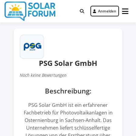
Zum
Inhalt
Anmelden
Deutschlandweit Nr. 1 Forum für
springen
Solar Forum
gewerbliche Solar Investments
PSG Solar GmbH
Noch keine Bewertungen
Beschreibung:
PSG Solar GmbH ist ein erfahrener
Fachbetrieb für Photovoltaikanlagen in
Osternienburg in Sachsen-Anhalt. Das
Unternehmen liefert schlüsselfertige
Lösungen von der Erstberatung über