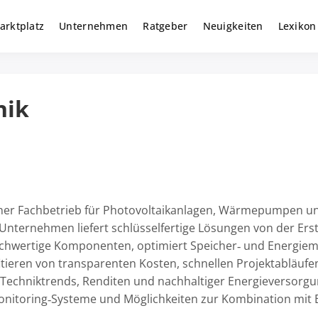
arktplatz
Unternehmen
Ratgeber
Neuigkeiten
Lexikon
r gewerbliche Solar Investments
m
nik
hrener Fachbetrieb für Photovoltaikanlagen, Wärmepumpen u
nternehmen liefert schlüsselfertige Lösungen von der Erst
chwertige Komponenten, optimiert Speicher‑ und Energiem
tieren von transparenten Kosten, schnellen Projektabläufe
u Techniktrends, Renditen und nachhaltiger Energieversorgu
onitoring‑Systeme und Möglichkeiten zur Kombination mit