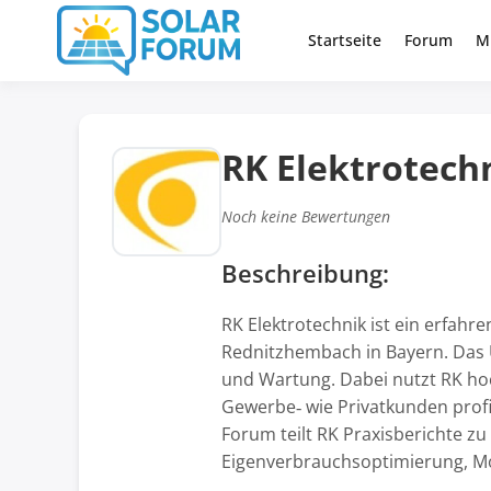
Zum
Inhalt
Startseite
Forum
M
Deutschlandweit Nr. 1 Forum fü
Solar Foru
springen
RK Elektrotech
Noch keine Bewertungen
Beschreibung:
RK Elektrotechnik ist ein erfa
Rednitzhembach in Bayern. Das U
und Wartung. Dabei nutzt RK ho
Gewerbe‑ wie Privatkunden profi
Forum teilt RK Praxisberichte z
Eigenverbrauchsoptimierung, M