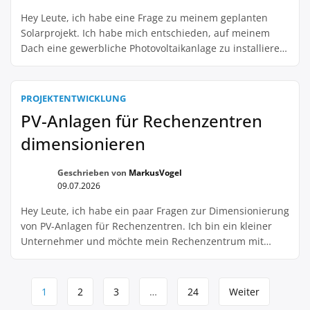
Hey Leute, ich habe eine Frage zu meinem geplanten
Solarprojekt. Ich habe mich entschieden, auf meinem
Dach eine gewerbliche Photovoltaikanlage zu installieren.
Nun habe ich aber gehört, dass man vor der Zusage für
den Netzanschluss eine Flächensicherung nachweisen
muss. Was genau bedeutet das? Muss ich jetzt extra
PROJEKTENTWICKLUNG
Sicherheitsmaßnahmen für mein Dach treffen? Oder
PV-Anlagen für Rechenzentren
reicht es […]
dimensionieren
Geschrieben von
MarkusVogel
09.07.2026
Hey Leute, ich habe ein paar Fragen zur Dimensionierung
von PV-Anlagen für Rechenzentren. Ich bin ein kleiner
Unternehmer und möchte mein Rechenzentrum mit
einer Solaranlage ausstatten, um meine Stromkosten zu
senken. Aber ich hab keine Ahnung, wie groß die Anlage
Seitennavigation
sein sollte. Ich meine, wie viele Panels brauche ich? Und
1
2
3
…
24
Weiter
wo muss ich die Dinger […]