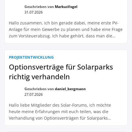
Geschrieben von
MarkusVogel
31.07.2026
Hallo zusammen, ich bin gerade dabei, meine erste PV-
Anlage für mein Gewerbe zu planen und habe eine Frage
zum Vorsteuerabzug. Ich habe gehört, dass man die
Vorsteuer nur abziehen kann, wenn man die Anlage
komplett selbst montiert und anschließend auch selbst
nutzt. Stimmt das? Ich plane nämlich, die Anlage von
PROJEKTENTWICKLUNG
einem professionellen Unternehmen aufbauen zu […]
Optionsverträge für Solarparks
richtig verhandeln
Geschrieben von
daniel_bergmann
27.07.2026
Hallo liebe Mitglieder des Solar-Forums, ich möchte
heute meine Erfahrungen mit euch teilen, was die
Verhandlung von Optionsverträgen für Solarparks
betrifft. In den letzten Jahren habe ich immer wieder die
Erfahrung gemacht, dass die Verhandlungen von