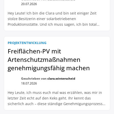
20.07.2026
Hey Leute! Ich bin die Clara und bin seit einiger Zeit
stolze Besitzerin einer solarbetriebenen
Produktionsstätte. Und ich muss sagen, ich bin total
begeistert von den Vorteilen, die eine solche Anlage mit
sich bringt! Nicht nur für die Umwelt, sondern auch für
meinen Geldbeutel. Aber hey, ich weiß, dass nicht jeder
PROJEKTENTWICKLUNG
von euch 24/7 in […]
Freiflächen-PV mit
Artenschutzmaßnahmen
genehmigungsfähig machen
Geschrieben von
clara.winterscheid
18.07.2026
Hey Leute, ich muss euch mal was erzählen, was mir in
letzter Zeit echt auf den Keks geht. Ihr kennt das
sicherlich auch – diese ständige Genehmigungsprozesse
für Freiflächen-PV-Anlagen. Da denkst du endlich, du