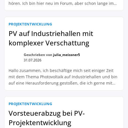
hören. Ich bin hier neu im Forum, aber schon lange im
Solarbusiness unterwegs. Deshalb kann ich euch aus
eigener Erfahrung sagen, dass diese Kombi echt der
Hammer ist! Ich mein, wer hat schon Lust darauf, dass
PROJEKTENTWICKLUNG
sich Kondenswasser unter den PV-Modulen […]
PV auf Industriehallen mit
komplexer Verschattung
Geschrieben von
julia_meissner5
31.07.2026
Hallo zusammen, ich beschäftige mich seit einiger Zeit
mit dem Thema Photovoltaik auf Industriehallen und bin
auf eine Herausforderung gestoßen, die ich gerne mit
euch teilen möchte: die komplexe Verschattung auf den
Dächern. Gerade auf großen Industriehallen gibt es oft
verschiedene Hindernisse wie Kamine, Antennen oder
PROJEKTENTWICKLUNG
Lüftungsschächte, die zu einer ungleichmäßigen
Vorsteuerabzug bei PV-
Verschattung führen können. Das […]
Projektentwicklung