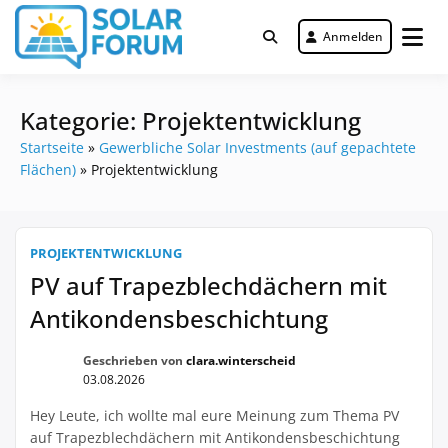
Zum
Inhalt
Anmelden
Deutschlandweit Nr. 1 Forum für
springen
Solar Forum
gewerbliche Solar Investments
Kategorie:
Projektentwicklung
Startseite
»
Gewerbliche Solar Investments (auf gepachtete
Flächen)
»
Projektentwicklung
PROJEKTENTWICKLUNG
PV auf Trapezblechdächern mit
Antikondensbeschichtung
Geschrieben von
clara.winterscheid
03.08.2026
Hey Leute, ich wollte mal eure Meinung zum Thema PV
auf Trapezblechdächern mit Antikondensbeschichtung