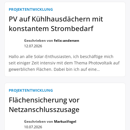
hast alles durchgeplant und dann kommt der
Artenschutz um die Ecke und macht alles zunichte. Aber
PROJEKTENTWICKLUNG
hey, ich gebe euch einen […]
PV auf Kühlhausdächern mit
konstantem Strombedarf
Geschrieben von
felix-andersen
12.07.2026
Hallo an alle Solar-Enthusiasten, ich beschäftige mich
seit einiger Zeit intensiv mit dem Thema Photovoltaik auf
gewerblichen Flächen. Dabei bin ich auf eine
interessante Möglichkeit gestoßen, die ich gerne mit
euch teilen möchte: die Installation von PV-Anlagen auf
Kühlhausdächern mit konstantem Strombedarf. Diese Art
PROJEKTENTWICKLUNG
der PV-Nutzung bietet viele Vorteile. Zum einen sind
Flächensicherung vor
Kühlhäuser oft flache, […]
Netzanschlusszusage
Geschrieben von
MarkusVogel
10.07.2026