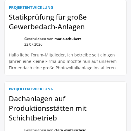
Optionsverträgen für Solarparks eine große
PROJEKTENTWICKLUNG
Herausforderung darstellen können. Oftmals stehen wir
Statikprüfung für große
als kleine Unternehmen hier einer großen
Gewerbedach-Anlagen
Investorengruppe gegenüber, […]
Geschrieben von
maria.schubert
22.07.2026
Hallo liebe Forum-Mitglieder, ich betreibe seit einigen
Jahren eine kleine Firma und möchte nun auf unserem
Firmendach eine große Photovoltaikanlage installieren
lassen. Natürlich ist mir bewusst, dass dies ein großer
Schritt ist und es viele Dinge zu beachten gibt. Eine
wichtige Frage, die sich mir stellt, ist die Statikprüfung
PROJEKTENTWICKLUNG
für solche großen Gewerbedach-Anlagen. Mir ist […]
Dachanlagen auf
Produktionsstätten mit
Schichtbetrieb
Geschrieben von
clara.winterscheid