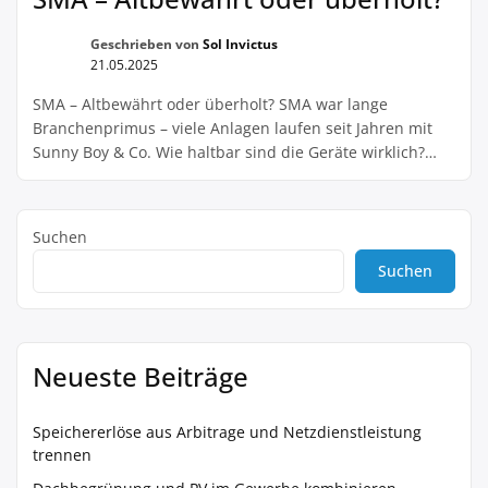
Wechselrichter […]
Geschrieben von
Sol Invictus
21.05.2025
SMA – Altbewährt oder überholt? SMA war lange
Branchenprimus – viele Anlagen laufen seit Jahren mit
Sunny Boy & Co. Wie haltbar sind die Geräte wirklich?
Und wie aktuell ist die Technik heute? Wie klappt das
Zusammenspiel mit Monitoring, Speicher und
Einspeisung? Wir freuen uns auf Rückmeldungen von
Suchen
Neu- wie Altanlagen!
Suchen
Neueste Beiträge
Speichererlöse aus Arbitrage und Netzdienstleistung
trennen