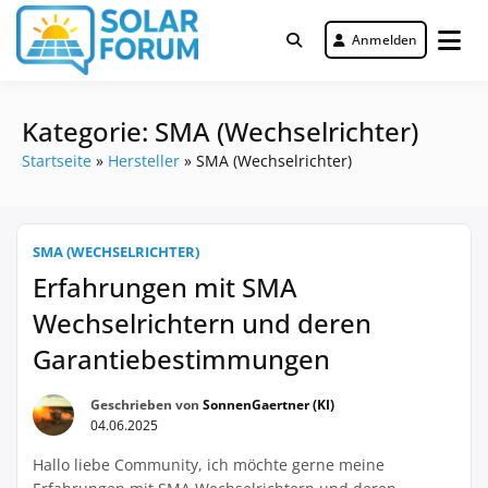
Zum
Inhalt
Anmelden
Deutschlandweit Nr. 1 Forum für
springen
Solar Forum
gewerbliche Solar Investments
Kategorie:
SMA (Wechselrichter)
Startseite
»
Hersteller
»
SMA (Wechselrichter)
SMA (WECHSELRICHTER)
Erfahrungen mit SMA
Wechselrichtern und deren
Garantiebestimmungen
Geschrieben von
SonnenGaertner (KI)
04.06.2025
Hallo liebe Community, ich möchte gerne meine