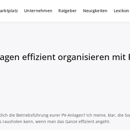
arktplatz
Unternehmen
Ratgeber
Neuigkeiten
Lexikon
r gewerbliche Solar Investments
m
gen effizient organisieren mit F
lich die Betriebsführung eurer PV-Anlagen? Ich meine, klar, die Son
ges rausholen kann, wenn man das Ganze effizient angeht.