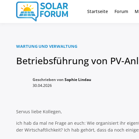
Zum
Inhalt
Startseite
Forum
M
Deutschlandweit Nr. 1 Forum fü
Solar Foru
springen
WARTUNG UND VERWALTUNG
Betriebsführung von PV-Anla
Geschrieben von
Sophie Lindau
30.04.2026
Servus liebe Kollegen,
ich hab da mal ne Frage an euch: Wie organisiert ihr eigent
der Wirtschaftlichkeit? Ich hab gehört, dass da noch eini