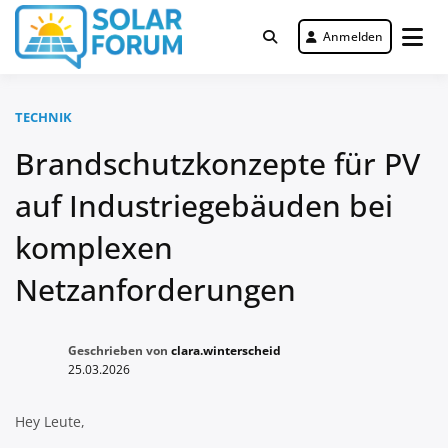
Zum
Inhalt
Anmelden
Deutschlandweit Nr. 1 Forum für
springen
Solar Forum
gewerbliche Solar Investments
TECHNIK
Brandschutzkonzepte für PV
auf Industriegebäuden bei
komplexen
Netzanforderungen
Geschrieben von
clara.winterscheid
25.03.2026
Hey Leute,