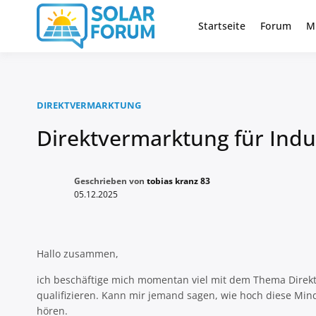
Zum
Inhalt
Startseite
Forum
M
Deutschlandweit Nr. 1 Forum fü
Solar Foru
springen
DIREKTVERMARKTUNG
Direktvermarktung für Indus
Geschrieben von
tobias kranz 83
05.12.2025
Hallo zusammen,
ich beschäftige mich momentan viel mit dem Thema Direkt
qualifizieren. Kann mir jemand sagen, wie hoch diese Min
hören.