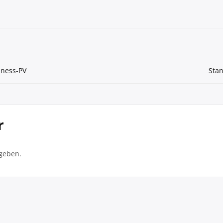
iness-PV
Stan
r
geben.