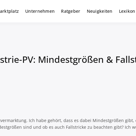
arktplatz
Unternehmen
Ratgeber
Neuigkeiten
Lexikon
r gewerbliche Solar Investments
m
trie-PV: Mindestgrößen & Falls
vermarktung. Ich habe gehört, dass es dabei Mindestgrößen gibt, 
destgrößen sind und ob es auch Fallstricke zu beachten gibt? Ich