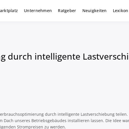
arktplatz
Unternehmen
Ratgeber
Neuigkeiten
Lexikon
r gewerbliche Solar Investments
m
 durch intelligente Lastversch
erbrauchsoptimierung durch intelligente Lastverschiebung teilen
dem Dach unseres Betriebsgebäudes installieren lassen. Die Idee w
eigenden Strompreisen zu werden.