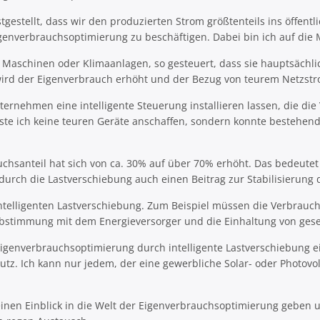
gestellt, dass wir den produzierten Strom größtenteils ins öffent
nverbrauchsoptimierung zu beschäftigen. Dabei bin ich auf die Mö
 Maschinen oder Klimaanlagen, so gesteuert, dass sie hauptsächl
ird der Eigenverbrauch erhöht und der Bezug von teurem Netzstr
ternehmen eine intelligente Steuerung installieren lassen, die di
sste ich keine teuren Geräte anschaffen, sondern konnte bestehe
santeil hat sich von ca. 30% auf über 70% erhöht. Das bedeutet 
urch die Lastverschiebung auch einen Beitrag zur Stabilisierung d
ntelligenten Lastverschiebung. Zum Beispiel müssen die Verbrauch
Abstimmung mit dem Energieversorger und die Einhaltung von ges
genverbrauchsoptimierung durch intelligente Lastverschiebung eine 
utz. Ich kann nur jedem, der eine gewerbliche Solar- oder Photovo
einen Einblick in die Welt der Eigenverbrauchsoptimierung geben 