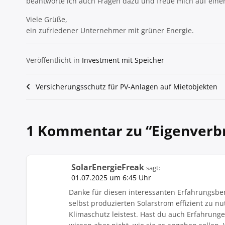
beantworte ich auch Fragen dazu und freue mich auf eine
Viele Grüße,
ein zufriedener Unternehmer mit grüner Energie.
Veröffentlicht in
Investment mit Speicher
Beitragsnavigation
Versicherungsschutz für PV-Anlagen auf Mietobjekten
1 Kommentar zu “
Eigenverb
SolarEnergieFreak
sagt:
01.07.2025 um 6:45 Uhr
Danke für diesen interessanten Erfahrungsber
selbst produzierten Solarstrom effizient zu n
Klimaschutz leistest. Hast du auch Erfahrung