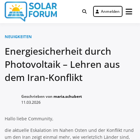
Zum
Inhalt
Anmelden
Deutschlandweit Nr. 1 Forum für
springen
Solar Forum
gewerbliche Solar Investments
NEUIGKEITEN
Energiesicherheit durch
Photovoltaik – Lehren aus
dem Iran-Konflikt
Geschrieben von
maria.schubert
11.03.2026
Hallo liebe Community,
die aktuelle Eskalation im Nahen Osten und der Konflikt rund
um den Iran zeigt einmal mehr, wie verletzlich Länder sind,