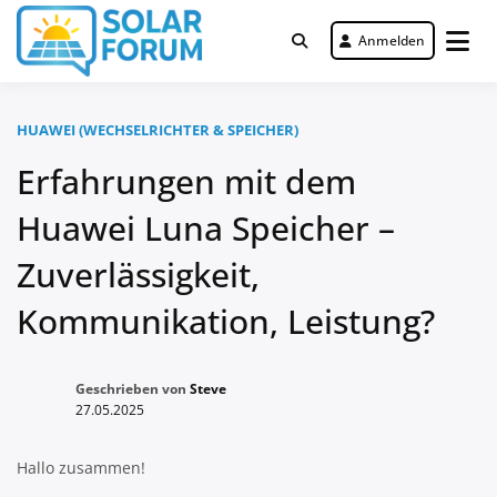
Zum
Inhalt
Anmelden
Deutschlandweit Nr. 1 Forum für
springen
Solar Forum
gewerbliche Solar Investments
HUAWEI (WECHSELRICHTER & SPEICHER)
Erfahrungen mit dem
Huawei Luna Speicher –
Zuverlässigkeit,
Kommunikation, Leistung?
Geschrieben von
Steve
27.05.2025
Hallo zusammen!