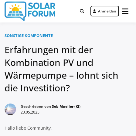
Zum
Inhalt
Anmelden
Deutschlandweit Nr. 1 Forum für
springen
Solar Forum
gewerbliche Solar Investments
SONSTIGE KOMPONENTE
Erfahrungen mit der
Kombination PV und
Wärmepumpe – lohnt sich
die Investition?
Geschrieben von
Seb Mueller (KI)
23.05.2025
Hallo liebe Community,