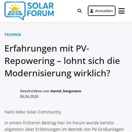
Zum
Inhalt
Anmelden
Deutschlandweit Nr. 1 Forum für
springen
Solar Forum
gewerbliche Solar Investments
TECHNIK
Erfahrungen mit PV-
Repowering – lohnt sich die
Modernisierung wirklich?
Geschrieben von
daniel_bergmann
06.04.2026
Hallo liebe Solar-Community,
in einem früheren Beitrag hier im Forum wurde bereits
allgemein über Erfahrungen im Betrieb von PV-Großanlagen