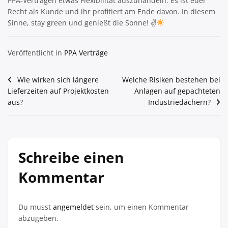
PPA-Verträgen etwas Flexibilität auszuhandeln. Es ist euer
Recht als Kunde und ihr profitiert am Ende davon. In diesem
Sinne, stay green und genießt die Sonne! ✌
Veröffentlicht in
PPA Verträge
Beitragsnavigation
Wie wirken sich längere
Welche Risiken bestehen bei
Lieferzeiten auf Projektkosten
Anlagen auf gepachteten
aus?
Industriedächern?
Schreibe einen
Kommentar
Du musst
angemeldet
sein, um einen Kommentar
abzugeben.