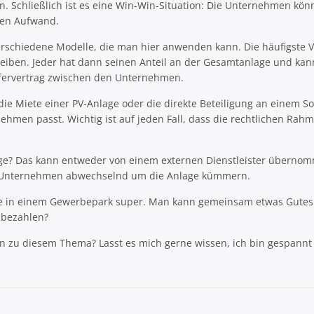
en. Schließlich ist es eine Win-Win-Situation: Die Unternehmen kön
ßen Aufwand.
 verschiedene Modelle, die man hier anwenden kann. Die häufigste 
ben. Jeder hat dann seinen Anteil an der Gesamtanlage und kann
efervertrag zwischen den Unternehmen.
die Miete einer PV-Anlage oder die direkte Beteiligung an einem 
hmen passt. Wichtig ist auf jeden Fall, dass die rechtlichen Rah
ge? Das kann entweder von einem externen Dienstleister übernomm
ie Unternehmen abwechselnd um die Anlage kümmern.
ge in einem Gewerbepark super. Man kann gemeinsam etwas Gutes f
 bezahlen?
en zu diesem Thema? Lasst es mich gerne wissen, ich bin gespann