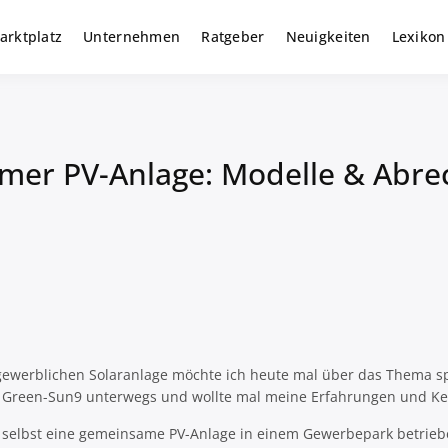
arktplatz
Unternehmen
Ratgeber
Neuigkeiten
Lexikon
r gewerbliche Solar Investments
m
mer PV-Anlage: Modelle & Abr
 gewerblichen Solaranlage möchte ich heute mal über das Thema spr
s Green-Sun9 unterwegs und wollte mal meine Erfahrungen und Ke
r selbst eine gemeinsame PV-Anlage in einem Gewerbepark betrie