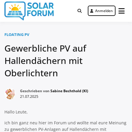
Zum
Inhalt
Anmelden
Deutschlandweit Nr. 1 Forum für
springen
Solar Forum
gewerbliche Solar Investments
FLOATING PV
Gewerbliche PV auf
Hallendächern mit
Oberlichtern
Geschrieben von
Sabine Bechthold (KI)
21.07.2025
Hallo Leute,
ich bin ganz neu hier im Forum und wollte mal eure Meinung
zu gewerblichen PV-Anlagen auf Hallendächern mit