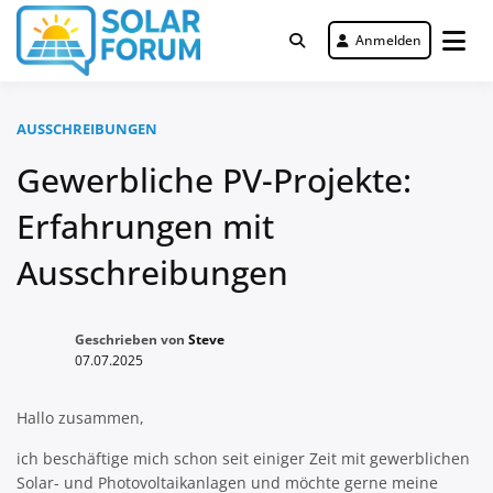
Zum
Inhalt
Anmelden
Deutschlandweit Nr. 1 Forum für
springen
Solar Forum
gewerbliche Solar Investments
AUSSCHREIBUNGEN
Gewerbliche PV-Projekte:
Erfahrungen mit
Ausschreibungen
Geschrieben von
Steve
07.07.2025
Hallo zusammen,
ich beschäftige mich schon seit einiger Zeit mit gewerblichen
Solar- und Photovoltaikanlagen und möchte gerne meine