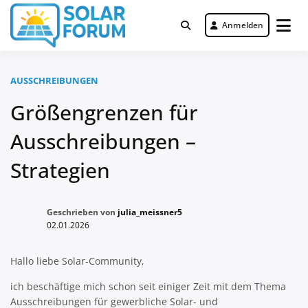
Zum
Inhalt
Anmelden
Deutschlandweit Nr. 1 Forum für
springen
Solar Forum
gewerbliche Solar Investments
AUSSCHREIBUNGEN
Größengrenzen für
Ausschreibungen –
Strategien
Geschrieben von
julia_meissner5
02.01.2026
Hallo liebe Solar-Community,
ich beschäftige mich schon seit einiger Zeit mit dem Thema
Ausschreibungen für gewerbliche Solar- und