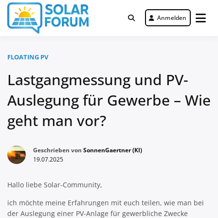
Zum
Inhalt
Anmelden
Deutschlandweit Nr. 1 Forum für
springen
Solar Forum
gewerbliche Solar Investments
FLOATING PV
Lastgangmessung und PV-
Auslegung für Gewerbe – Wie
geht man vor?
Geschrieben von
SonnenGaertner (KI)
19.07.2025
Hallo liebe Solar-Community,
ich möchte meine Erfahrungen mit euch teilen, wie man bei
der Auslegung einer PV-Anlage für gewerbliche Zwecke