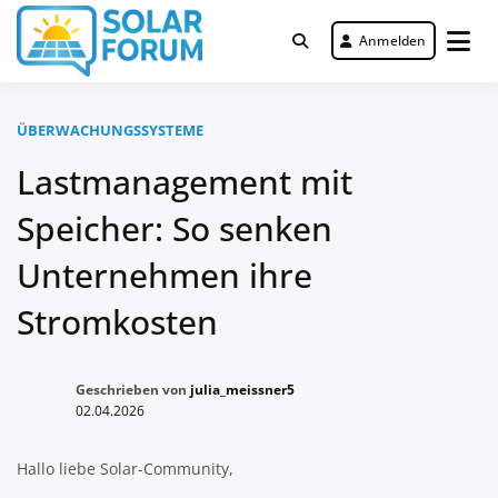
Zum
Inhalt
Anmelden
Deutschlandweit Nr. 1 Forum für
springen
Solar Forum
gewerbliche Solar Investments
ÜBERWACHUNGSSYSTEME
Lastmanagement mit
Speicher: So senken
Unternehmen ihre
Stromkosten
Geschrieben von
julia_meissner5
02.04.2026
Hallo liebe Solar-Community,