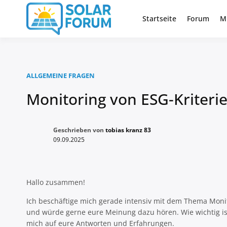
Zum
Inhalt
Startseite
Forum
M
Deutschlandweit Nr. 1 Forum fü
Solar Foru
springen
ALLGEMEINE FRAGEN
Monitoring von ESG-Kriteri
Geschrieben von
tobias kranz 83
09.09.2025
Hallo zusammen!
Ich beschäftige mich gerade intensiv mit dem Thema Monit
und würde gerne eure Meinung dazu hören. Wie wichtig ist 
mich auf eure Antworten und Erfahrungen.