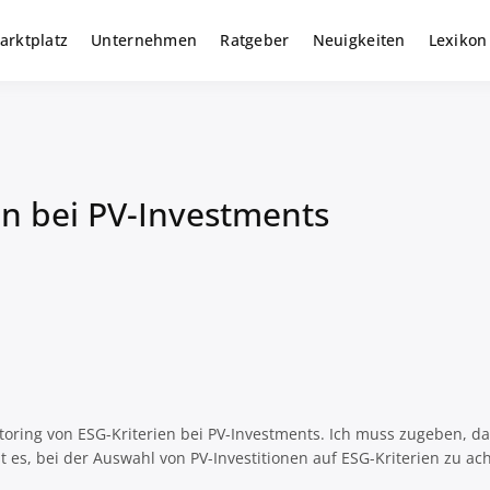
arktplatz
Unternehmen
Ratgeber
Neuigkeiten
Lexikon
r gewerbliche Solar Investments
m
en bei PV-Investments
oring von ESG-Kriterien bei PV-Investments. Ich muss zugeben, das
es, bei der Auswahl von PV-Investitionen auf ESG-Kriterien zu ach