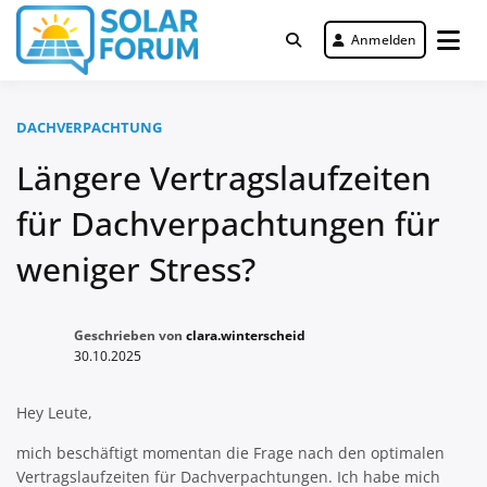
Zum
Inhalt
Anmelden
Deutschlandweit Nr. 1 Forum für
springen
Solar Forum
gewerbliche Solar Investments
DACHVERPACHTUNG
Längere Vertragslaufzeiten
für Dachverpachtungen für
weniger Stress?
Geschrieben von
clara.winterscheid
30.10.2025
Hey Leute,
mich beschäftigt momentan die Frage nach den optimalen
Vertragslaufzeiten für Dachverpachtungen. Ich habe mich