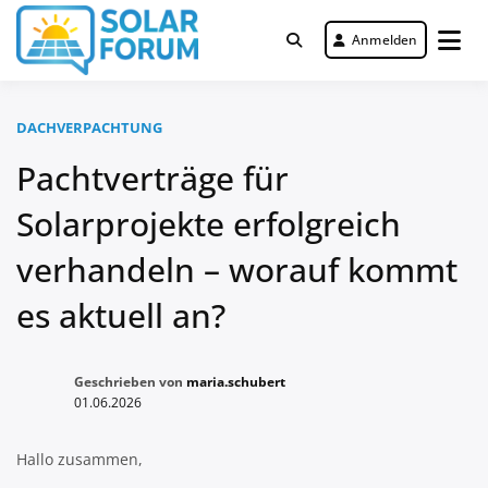
Zum
Inhalt
Anmelden
Deutschlandweit Nr. 1 Forum für
springen
Solar Forum
gewerbliche Solar Investments
DACHVERPACHTUNG
Pachtverträge für
Solarprojekte erfolgreich
verhandeln – worauf kommt
es aktuell an?
Geschrieben von
maria.schubert
01.06.2026
Hallo zusammen,