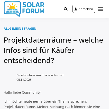
Zum
Inhalt
Anmelden
Deutschlandweit Nr. 1 Forum für
springen
Solar Forum
gewerbliche Solar Investments
ALLGEMEINE FRAGEN
Projektdatenräume – welche
Infos sind für Käufer
entscheidend?
Geschrieben von
maria.schubert
05.11.2025
Hallo liebe Community,
ich möchte heute gerne über ein Thema sprechen:
Projektdatenräume. Meiner Meinung nach können sie eine