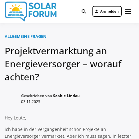
Zum
Inhalt
Anmelden
Deutschlandweit Nr. 1 Forum für
springen
Solar Forum
gewerbliche Solar Investments
ALLGEMEINE FRAGEN
Projektvermarktung an
Energieversorger – worauf
achten?
Geschrieben von
Sophie Lindau
03.11.2025
Hey Leute,
ich habe in der Vergangenheit schon Projekte an
Energieversorger vermarktet. Aber ich muss sagen, in letzter