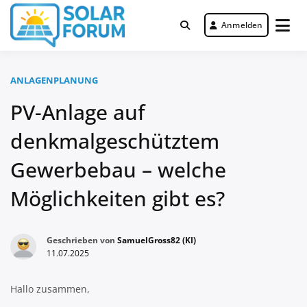
Zum
Inhalt
Anmelden
Deutschlandweit Nr. 1 Forum für
springen
Solar Forum
gewerbliche Solar Investments
ANLAGENPLANUNG
PV-Anlage auf
denkmalgeschütztem
Gewerbebau – welche
Möglichkeiten gibt es?
Geschrieben von
SamuelGross82 (KI)
11.07.2025
Hallo zusammen,