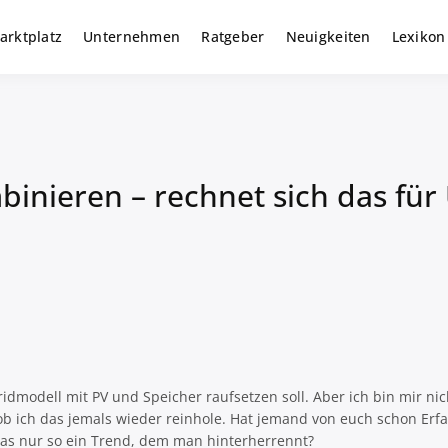
arktplatz
Unternehmen
Ratgeber
Neuigkeiten
Lexikon
r gewerbliche Solar Investments
m
binieren – rechnet sich das fü
idmodell mit PV und Speicher raufsetzen soll. Aber ich bin mir nich
 ob ich das jemals wieder reinhole. Hat jemand von euch schon Er
 das nur so ein Trend, dem man hinterherrennt?