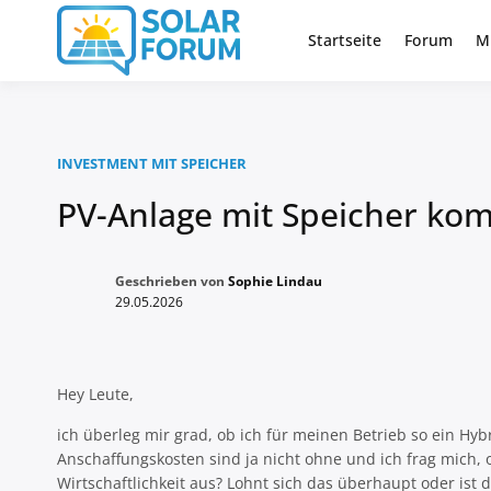
Zum
Inhalt
Startseite
Forum
M
Deutschlandweit Nr. 1 Forum fü
Solar Foru
springen
INVESTMENT MIT SPEICHER
PV-Anlage mit Speicher kom
Geschrieben von
Sophie Lindau
29.05.2026
Hey Leute,
ich überleg mir grad, ob ich für meinen Betrieb so ein Hybr
Anschaffungskosten sind ja nicht ohne und ich frag mich,
Wirtschaftlichkeit aus? Lohnt sich das überhaupt oder ist