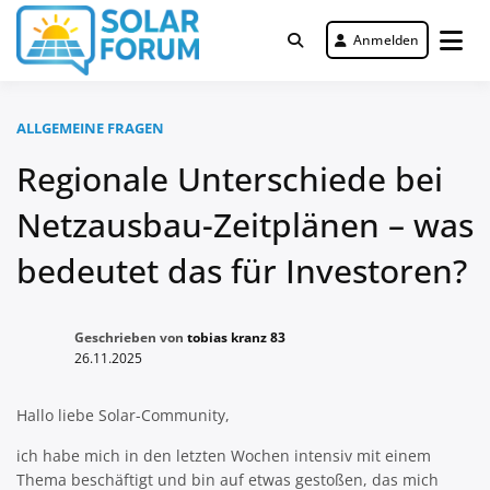
Zum
Inhalt
Anmelden
Deutschlandweit Nr. 1 Forum für
springen
Solar Forum
gewerbliche Solar Investments
ALLGEMEINE FRAGEN
Regionale Unterschiede bei
Netzausbau-Zeitplänen – was
bedeutet das für Investoren?
Geschrieben von
tobias kranz 83
26.11.2025
Hallo liebe Solar-Community,
ich habe mich in den letzten Wochen intensiv mit einem
Thema beschäftigt und bin auf etwas gestoßen, das mich