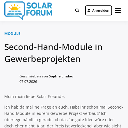
Zum
Inhalt
Anmelden
Deutschlandweit Nr. 1 Forum für
springen
Solar Forum
gewerbliche Solar Investments
MODULE
Second-Hand-Module in
Gewerbeprojekten
Geschrieben von
Sophie Lindau
07.07.2026
Moin moin liebe Solar-Freunde,
ich hab da mal ’ne Frage an euch. Habt ihr schon mal Second-
Hand-Module in eurem Gewerbe-Projekt verbaut? Ich
überlege nämlich gerade, ob das ’ne gute Idee wäre oder
doch eher nicht. Klar, der Preis ist verlockend, aber wie sieht