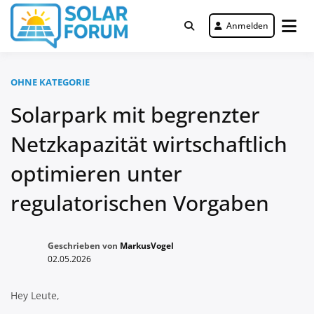
Zum
Inhalt
Anmelden
Deutschlandweit Nr. 1 Forum für
springen
Solar Forum
gewerbliche Solar Investments
OHNE KATEGORIE
Solarpark mit begrenzter
Netzkapazität wirtschaftlich
optimieren unter
regulatorischen Vorgaben
Geschrieben von
MarkusVogel
02.05.2026
Hey Leute,