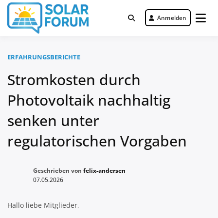
Zum
Inhalt
Anmelden
Deutschlandweit Nr. 1 Forum für
springen
Solar Forum
gewerbliche Solar Investments
ERFAHRUNGSBERICHTE
Stromkosten durch
Photovoltaik nachhaltig
senken unter
regulatorischen Vorgaben
Geschrieben von
felix-andersen
07.05.2026
Hallo liebe Mitglieder,