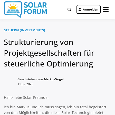
Zum
Inhalt
Anmelden
Deutschlandweit Nr. 1 Forum für
springen
Solar Forum
gewerbliche Solar Investments
STEUERN (INVESTMENTS)
Strukturierung von
Projektgesellschaften für
steuerliche Optimierung
Geschrieben von
MarkusVogel
11.09.2025
Hallo liebe Solar-Freunde,
ich bin Markus und ich muss sagen, ich bin total begeistert
von den Möglichkeiten, die diese Solar-Technologie bietet.