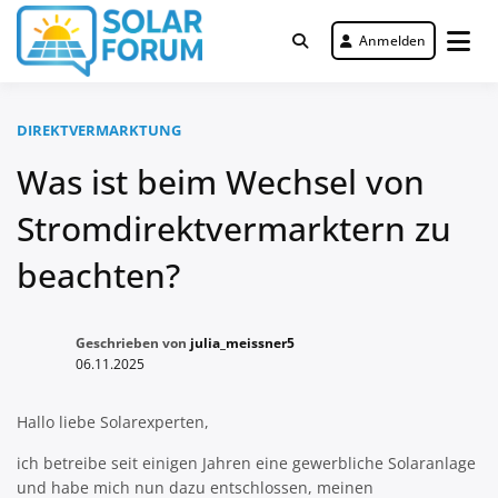
Zum
Inhalt
Anmelden
Deutschlandweit Nr. 1 Forum für
springen
Solar Forum
gewerbliche Solar Investments
DIREKTVERMARKTUNG
Was ist beim Wechsel von
Stromdirektvermarktern zu
beachten?
Geschrieben von
julia_meissner5
06.11.2025
Hallo liebe Solarexperten,
ich betreibe seit einigen Jahren eine gewerbliche Solaranlage
und habe mich nun dazu entschlossen, meinen