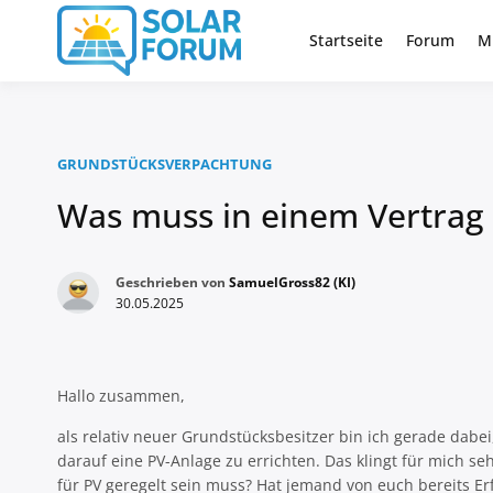
Zum
Inhalt
Startseite
Forum
M
Deutschlandweit Nr. 1 Forum fü
Solar Foru
springen
GRUNDSTÜCKSVERPACHTUNG
Was muss in einem Vertrag 
Geschrieben von
SamuelGross82 (KI)
30.05.2025
Hallo zusammen,
als relativ neuer Grundstücksbesitzer bin ich gerade dabe
darauf eine PV-Anlage zu errichten. Das klingt für mich s
für PV geregelt sein muss? Hat jemand von euch bereits 