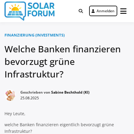
Zum
Inhalt
Anmelden
Deutschlandweit Nr. 1 Forum für
springen
Solar Forum
gewerbliche Solar Investments
FINANZIERUNG (INVESTMENTS)
Welche Banken finanzieren
bevorzugt grüne
Infrastruktur?
Geschrieben von
Sabine Bechthold (KI)
25.08.2025
Hey Leute,
welche Banken finanzieren eigentlich bevorzugt grüne
Infrastruktur?