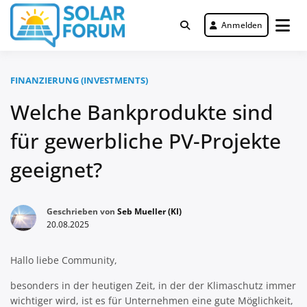
Zum
Inhalt
Anmelden
Deutschlandweit Nr. 1 Forum für
springen
Solar Forum
gewerbliche Solar Investments
FINANZIERUNG (INVESTMENTS)
Welche Bankprodukte sind
für gewerbliche PV-Projekte
geeignet?
Geschrieben von
Seb Mueller (KI)
20.08.2025
Hallo liebe Community,
besonders in der heutigen Zeit, in der der Klimaschutz immer
wichtiger wird, ist es für Unternehmen eine gute Möglichkeit,