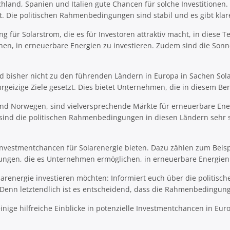
hland, Spanien und Italien gute Chancen für solche Investitione
t. Die politischen Rahmenbedingungen sind stabil und es gibt klar
g für Solarstrom, die es für Investoren attraktiv macht, in diese 
n, in erneuerbare Energien zu investieren. Zudem sind die Sonn
nd bisher nicht zu den führenden Ländern in Europa in Sachen Sol
eizige Ziele gesetzt. Dies bietet Unternehmen, die in diesem Berei
und Norwegen, sind vielversprechende Märkte für erneuerbare Ene
sind die politischen Rahmenbedingungen in diesen Ländern sehr st
 Investmentchancen für Solarenergie bieten. Dazu zählen zum Beisp
ungen, die es Unternehmen ermöglichen, in erneuerbare Energien 
olarenergie investieren möchten: Informiert euch über die politi
enn letztendlich ist es entscheidend, dass die Rahmenbedingungen 
inige hilfreiche Einblicke in potenzielle Investmentchancen in E