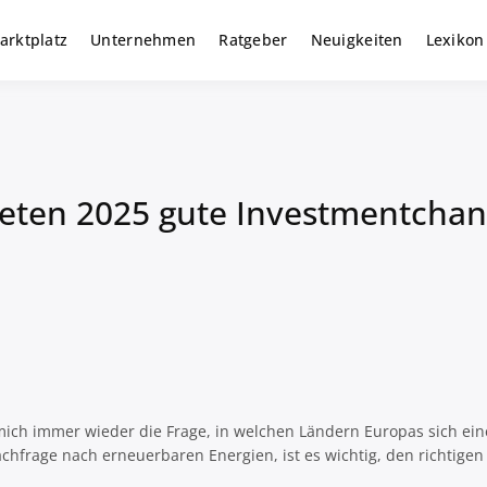
arktplatz
Unternehmen
Ratgeber
Neuigkeiten
Lexikon
r gewerbliche Solar Investments
m
ieten 2025 gute Investmentcha
ich immer wieder die Frage, in welchen Ländern Europas sich eine 
frage nach erneuerbaren Energien, ist es wichtig, den richtigen Ma