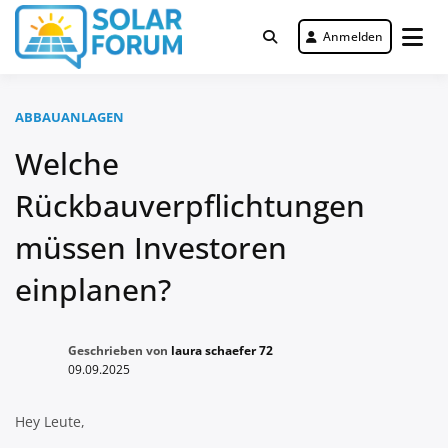
Zum
Inhalt
Anmelden
Deutschlandweit Nr. 1 Forum für
springen
Solar Forum
gewerbliche Solar Investments
ABBAUANLAGEN
Welche
Rückbauverpflichtungen
müssen Investoren
einplanen?
Geschrieben von
laura schaefer 72
09.09.2025
Hey Leute,