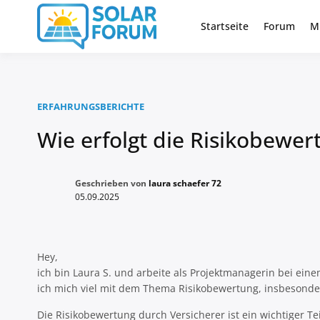
Zum
Inhalt
Startseite
Forum
M
Deutschlandweit Nr. 1 Forum fü
Solar Foru
springen
ERFAHRUNGSBERICHTE
Wie erfolgt die Risikobewer
Geschrieben von
laura schaefer 72
05.09.2025
Hey,
ich bin Laura S. und arbeite als Projektmanagerin bei ein
ich mich viel mit dem Thema Risikobewertung, insbesonder
Die Risikobewertung durch Versicherer ist ein wichtiger T