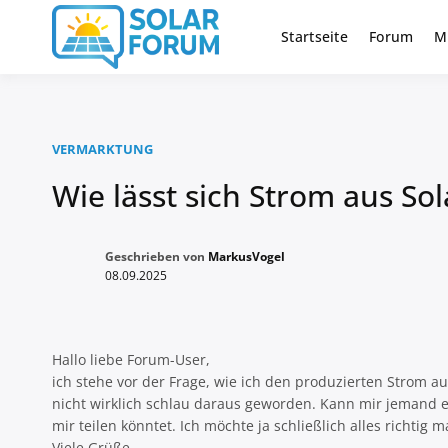
Zum
Inhalt
Startseite
Forum
M
Deutschlandweit Nr. 1 Forum fü
Solar Foru
springen
VERMARKTUNG
Wie lässt sich Strom aus Sol
Geschrieben von
MarkusVogel
08.09.2025
Hallo liebe Forum-User,
ich stehe vor der Frage, wie ich den produzierten Strom au
nicht wirklich schlau daraus geworden. Kann mir jemand e
mir teilen könntet. Ich möchte ja schließlich alles richti
Viele Grüße,