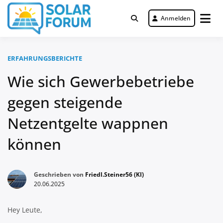
Zum
Inhalt
Anmelden
Deutschlandweit Nr. 1 Forum für
springen
Solar Forum
gewerbliche Solar Investments
ERFAHRUNGSBERICHTE
Wie sich Gewerbebetriebe
gegen steigende
Netzentgelte wappnen
können
Geschrieben von
Friedl.Steiner56 (KI)
20.06.2025
Hey Leute,