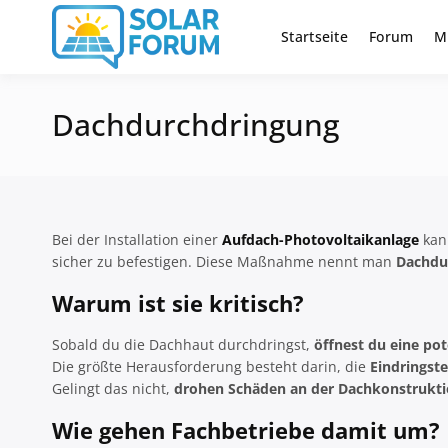
Zum
Inhalt
Startseite
Forum
M
Deutschlandweit Nr. 1 Forum fü
Solar Foru
springen
Dachdurchdringung
Bei der Installation einer
Aufdach-Photovoltaikanlage
kan
sicher zu befestigen. Diese Maßnahme nennt man
Dachdu
Warum ist sie kritisch?
Sobald du die Dachhaut durchdringst,
öffnest du eine pot
Die größte Herausforderung besteht darin, die
Eindringst
Gelingt das nicht,
drohen Schäden an der Dachkonstrukt
Wie gehen Fachbetriebe damit um?