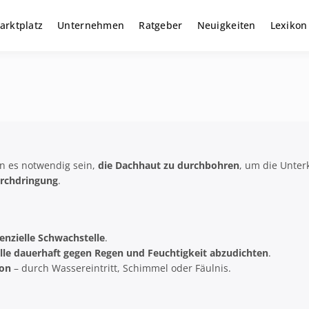
arktplatz
Unternehmen
Ratgeber
Neuigkeiten
Lexikon
r gewerbliche Solar Investments
m
n es notwendig sein,
die Dachhaut zu durchbohren
, um die Unter
rchdringung
.
enzielle Schwachstelle
.
elle dauerhaft gegen Regen und Feuchtigkeit abzudichten
.
ion
– durch Wassereintritt, Schimmel oder Fäulnis.